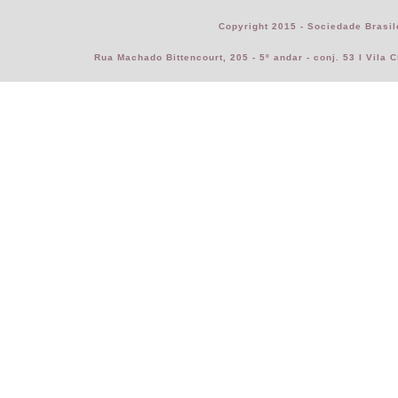
Copyright 2015 - Sociedade Brasil
Rua Machado Bittencourt, 205 - 5º andar - conj. 53 I Vila